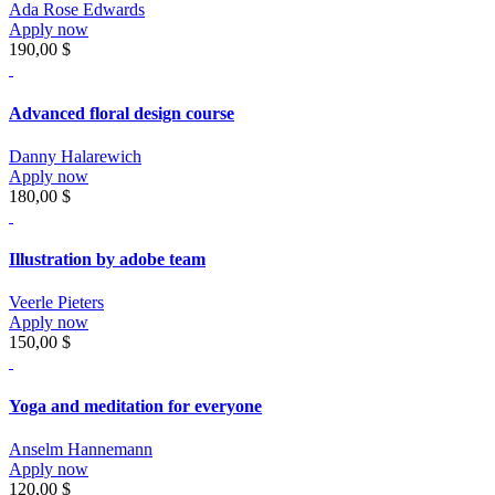
Ada Rose Edwards
Apply now
190,00 $
Advanced floral design course
Danny Halarewich
Apply now
180,00 $
Illustration by adobe team
Veerle Pieters
Apply now
150,00 $
Yoga and meditation for everyone
Anselm Hannemann
Apply now
120,00 $