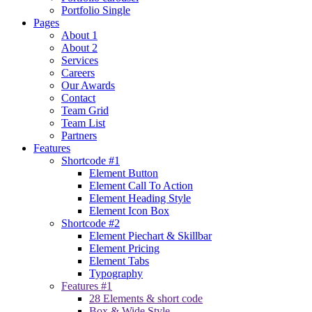
Portfolio Single
Pages
About 1
About 2
Services
Careers
Our Awards
Contact
Team Grid
Team List
Partners
Features
Shortcode #1
Element Button
Element Call To Action
Element Heading Style
Element Icon Box
Shortcode #2
Element Piechart & Skillbar
Element Pricing
Element Tabs
Typography
Features #1
28 Elements & short code
Box & Wide Style