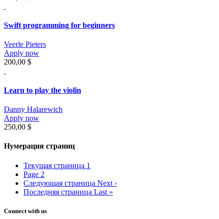
Swift programming for beginners
Veerle Pieters
Apply now
200,00 $
Learn to play the violin
Danny Halarewich
Apply now
250,00 $
Нумерация страниц
Текущая страница
1
Page
2
Следующая страница
Next ›
Последняя страница
Last »
Connect with us