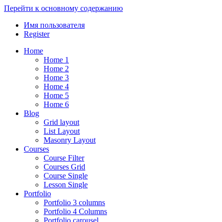
Перейти к основному содержанию
Имя пользователя
Register
Home
Home 1
Home 2
Home 3
Home 4
Home 5
Home 6
Blog
Grid layout
List Layout
Masonry Layout
Courses
Course Filter
Courses Grid
Course Single
Lesson Single
Portfolio
Portfolio 3 columns
Portfolio 4 Columns
Portfolio carousel