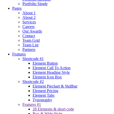
Portfolio Single
Pages
About 1
About 2
Services
Careers
Our Awards
Contact
Team Grid
Team List
Partners
Features
Shortcode #1
Element Button
Element Call To Action
Element Heading Style
Element Icon Box
Shortcode #2
Element Piechart & Skillbar
Element Pricing
Element Tabs
Typography
Features #1
28 Elements & short code
Box & Wide Style