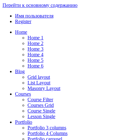
Перейти к основному содержанию
Имя пользователя
Register
Home
Home 1
Home 2
Home 3
Home 4
Home 5
Home 6
Blog
Grid layout
List Layout
Masonry Layout
Courses
Course Filter
Courses Grid
Course Single
Lesson Single
Portfolio
Portfolio 3 columns
Portfolio 4 Columns
Portfolio carousel