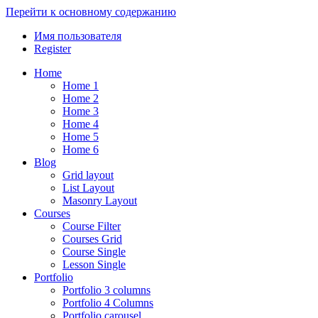
Перейти к основному содержанию
Имя пользователя
Register
Home
Home 1
Home 2
Home 3
Home 4
Home 5
Home 6
Blog
Grid layout
List Layout
Masonry Layout
Courses
Course Filter
Courses Grid
Course Single
Lesson Single
Portfolio
Portfolio 3 columns
Portfolio 4 Columns
Portfolio carousel