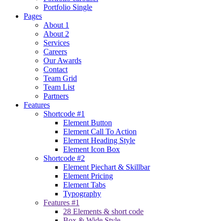
Portfolio Single
Pages
About 1
About 2
Services
Careers
Our Awards
Contact
Team Grid
Team List
Partners
Features
Shortcode #1
Element Button
Element Call To Action
Element Heading Style
Element Icon Box
Shortcode #2
Element Piechart & Skillbar
Element Pricing
Element Tabs
Typography
Features #1
28 Elements & short code
Box & Wide Style