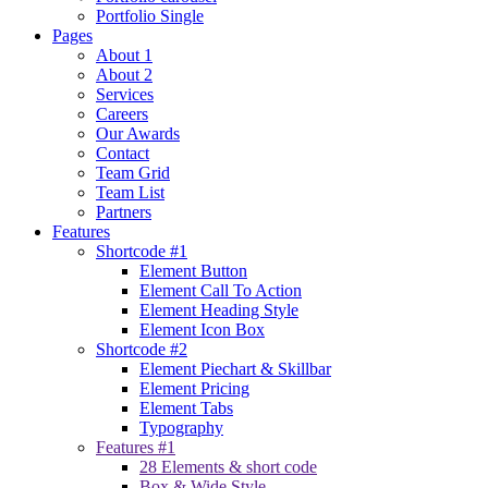
Portfolio Single
Pages
About 1
About 2
Services
Careers
Our Awards
Contact
Team Grid
Team List
Partners
Features
Shortcode #1
Element Button
Element Call To Action
Element Heading Style
Element Icon Box
Shortcode #2
Element Piechart & Skillbar
Element Pricing
Element Tabs
Typography
Features #1
28 Elements & short code
Box & Wide Style