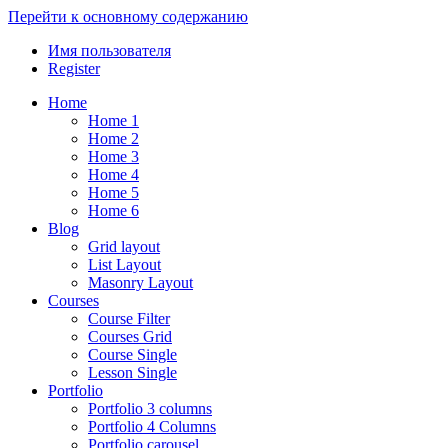
Перейти к основному содержанию
Имя пользователя
Register
Home
Home 1
Home 2
Home 3
Home 4
Home 5
Home 6
Blog
Grid layout
List Layout
Masonry Layout
Courses
Course Filter
Courses Grid
Course Single
Lesson Single
Portfolio
Portfolio 3 columns
Portfolio 4 Columns
Portfolio carousel