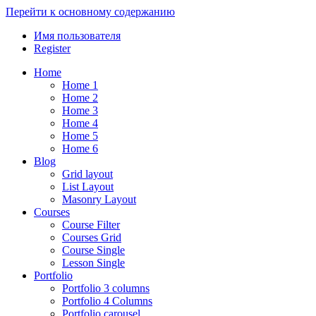
Перейти к основному содержанию
Имя пользователя
Register
Home
Home 1
Home 2
Home 3
Home 4
Home 5
Home 6
Blog
Grid layout
List Layout
Masonry Layout
Courses
Course Filter
Courses Grid
Course Single
Lesson Single
Portfolio
Portfolio 3 columns
Portfolio 4 Columns
Portfolio carousel