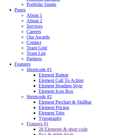
Portfolio Single
Pages
About 1
About 2
Services
Careers
Our Awards
Contact
Team Grid
Team List
Partners
Features
Shortcode #1
Element Button
Element Call To Action
Element Heading Style
Element Icon Box
Shortcode #2
Element Piechart & Skillbar
Element Pricing
Element Tabs
Typography
Features #1
28 Elements & short code
Box & Wide Style