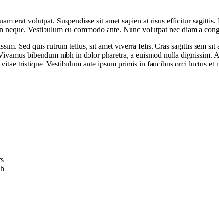
uam erat volutpat. Suspendisse sit amet sapien at risus efficitur sagitt
ula in neque. Vestibulum eu commodo ante. Nunc volutpat nec diam a con
issim. Sed quis rutrum tellus, sit amet viverra felis. Cras sagittis sem 
us. Vivamus bibendum nibh in dolor pharetra, a euismod nulla dignissim. 
itae tristique. Vestibulum ante ipsum primis in faucibus orci luctus et u
rs
2h