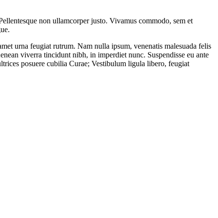
is. Pellentesque non ullamcorper justo. Vivamus commodo, sem et
gue.
sit amet urna feugiat rutrum. Nam nulla ipsum, venenatis malesuada felis
Aenean viverra tincidunt nibh, in imperdiet nunc. Suspendisse eu ante
ltrices posuere cubilia Curae; Vestibulum ligula libero, feugiat