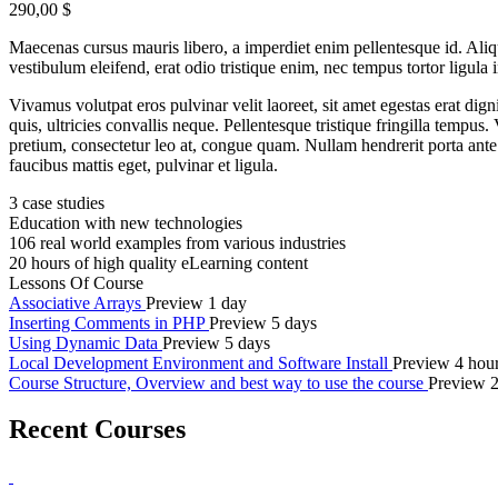
290,00 $
Maecenas cursus mauris libero, a imperdiet enim pellentesque id. Aliq
vestibulum eleifend, erat odio tristique enim, nec tempus tortor lig
Vivamus volutpat eros pulvinar velit laoreet, sit amet egestas erat dign
quis, ultricies convallis neque. Pellentesque tristique fringilla temp
pretium, consectetur leo at, congue quam. Nullam hendrerit porta ante v
faucibus mattis eget, pulvinar et ligula.
3 case studies
Education with new technologies
106 real world examples from various industries
20 hours of high quality eLearning content
Lessons Of Course
Associative Arrays
Preview
1 day
Inserting Comments in PHP
Preview
5 days
Using Dynamic Data
Preview
5 days
Local Development Environment and Software Install
Preview
4 hou
Course Structure, Overview and best way to use the course
Preview
Recent Courses