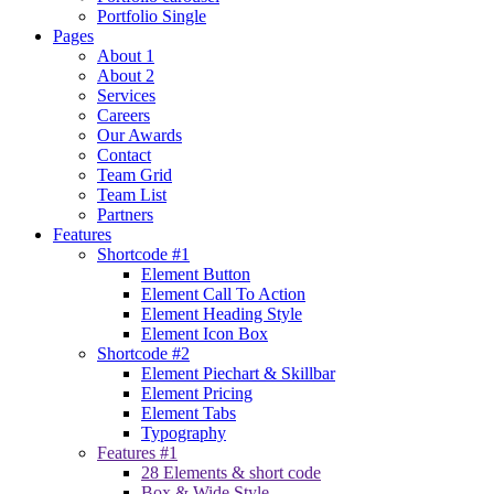
Portfolio Single
Pages
About 1
About 2
Services
Careers
Our Awards
Contact
Team Grid
Team List
Partners
Features
Shortcode #1
Element Button
Element Call To Action
Element Heading Style
Element Icon Box
Shortcode #2
Element Piechart & Skillbar
Element Pricing
Element Tabs
Typography
Features #1
28 Elements & short code
Box & Wide Style