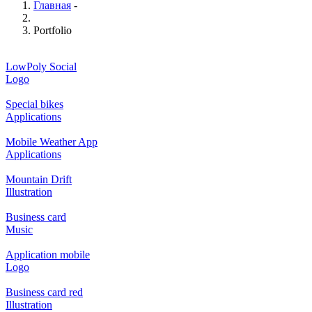
Главная
-
Portfolio
LowPoly Social
Logo
Special bikes
Applications
Mobile Weather App
Applications
Mountain Drift
Illustration
Business card
Music
Application mobile
Logo
Business card red
Illustration