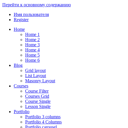
Перейти к основному содержанию
Имя пользователя
Register
Home
Home 1
Home 2
Home 3
Home 4
Home 5
Home 6
Blog
Grid layout
List Layout
Masonry Layout
Courses
Course Filter
Courses Grid
Course Single
Lesson Single
Portfolio
Portfolio 3 columns
Portfolio 4 Columns
Portfolio carousel