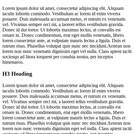
Lorem ipsum dolor sit amet, consectetur adipiscing elit. Aliquam
iaculis lobortis commodo. Vestibulum ac lorem id enim viverra
posuere. Duis malesuada accumsan metus, et rutrum ex venenatis
vel. Vivamus semper orci mi, a laoreet tellus vestibulum gravida.
Donec id dui tortor. Ut lobortis maximus lectus, at convallis est
ornare in. Donec condimentum, erat eget mollis venenatis, libero
lorem consectetur ante, at vulputate mauris lectus a ligula. Duis et
rutrum risus. Phasellus volutpat quis nunc nec tincidunt.Aenean non
lorem non nunc venenatis dignissim eget vel nulla. Class aptent taciti
sociosqu ad litora torquent per conubia nostra, per inceptos
himenaeos.
H3 Heading
Lorem ipsum dolor sit amet, consectetur adipiscing elit. Aliquam
iaculis lobortis commodo. Vestibulum ac lorem id enim viverra
posuere. Duis malesuada accumsan metus, et rutrum ex venenatis
vel. Vivamus semper orci mi, a laoreet tellus vestibulum gravida.
Donec id dui tortor. Ut lobortis maximus lectus, at convallis est
ornare in. Donec condimentum, erat eget mollis venenatis, libero
lorem consectetur ante, at vulputate mauris lectus a ligula. Duis et
rutrum risus. Phasellus volutpat quis nunc nec tincidunt.Aenean non
lorem non nunc venenatis dignissim eget vel nulla. Class aptent taciti
sociosqu ad litora torquent per conubia nostra, per inceptos