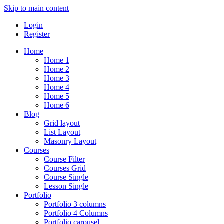
Skip to main content
Login
Register
Home
Home 1
Home 2
Home 3
Home 4
Home 5
Home 6
Blog
Grid layout
List Layout
Masonry Layout
Courses
Course Filter
Courses Grid
Course Single
Lesson Single
Portfolio
Portfolio 3 columns
Portfolio 4 Columns
Portfolio carousel