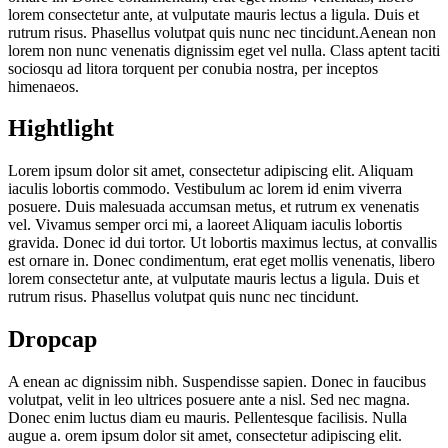
lorem consectetur ante, at vulputate mauris lectus a ligula. Duis et
rutrum risus. Phasellus volutpat quis nunc nec tincidunt.Aenean non
lorem non nunc venenatis dignissim eget vel nulla. Class aptent taciti
sociosqu ad litora torquent per conubia nostra, per inceptos
himenaeos.
Hightlight
Lorem ipsum dolor sit amet, consectetur adipiscing elit.
Aliquam
iaculis lobortis
commodo. Vestibulum ac lorem id enim viverra
posuere. Duis malesuada accumsan metus, et rutrum ex venenatis
vel. Vivamus semper orci mi, a laoreet
Aliquam iaculis lobortis
gravida. Donec id dui tortor. Ut lobortis maximus lectus, at convallis
est ornare in. Donec condimentum, erat eget mollis venenatis, libero
lorem consectetur ante, at vulputate mauris lectus a ligula. Duis et
rutrum risus. Phasellus volutpat quis nunc nec tincidunt.
Dropcap
A
enean ac dignissim nibh. Suspendisse sapien. Donec in faucibus
volutpat, velit in leo ultrices posuere ante a nisl. Sed nec magna.
Donec enim luctus diam eu mauris. Pellentesque facilisis. Nulla
augue a. orem ipsum dolor sit amet, consectetur adipiscing elit.