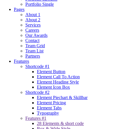
Portfolio Single
Pages
About 1
About 2
Services
Careers
Our Awards
Contact
Team Grid
Team List
Partners
Features
Shortcode #1
Element Button
Element Call To Action
Element Heading Style
Element Icon Box
Shortcode #2
Element Piechart & Skillbar
Element Pricing
Element Tabs
Typography
Features #1
28 Elements & short code
Box & Wide Style