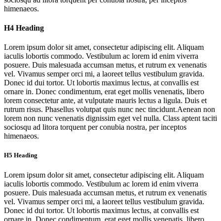
himenaeos.
H4 Heading
Lorem ipsum dolor sit amet, consectetur adipiscing elit. Aliquam
iaculis lobortis commodo. Vestibulum ac lorem id enim viverra
posuere. Duis malesuada accumsan metus, et rutrum ex venenatis
vel. Vivamus semper orci mi, a laoreet tellus vestibulum gravida.
Donec id dui tortor. Ut lobortis maximus lectus, at convallis est
ornare in. Donec condimentum, erat eget mollis venenatis, libero
lorem consectetur ante, at vulputate mauris lectus a ligula. Duis et
rutrum risus. Phasellus volutpat quis nunc nec tincidunt.Aenean non
lorem non nunc venenatis dignissim eget vel nulla. Class aptent taciti
sociosqu ad litora torquent per conubia nostra, per inceptos
himenaeos.
H5 Heading
Lorem ipsum dolor sit amet, consectetur adipiscing elit. Aliquam
iaculis lobortis commodo. Vestibulum ac lorem id enim viverra
posuere. Duis malesuada accumsan metus, et rutrum ex venenatis
vel. Vivamus semper orci mi, a laoreet tellus vestibulum gravida.
Donec id dui tortor. Ut lobortis maximus lectus, at convallis est
ornare in. Donec condimentum, erat eget mollis venenatis, libero