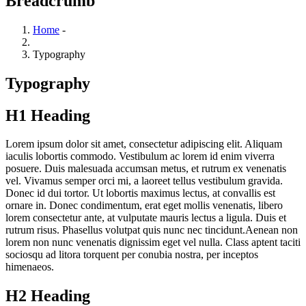
Breadcrumb
Home
-
Typography
Typography
H1 Heading
Lorem ipsum dolor sit amet, consectetur adipiscing elit. Aliquam
iaculis lobortis commodo. Vestibulum ac lorem id enim viverra
posuere. Duis malesuada accumsan metus, et rutrum ex venenatis
vel. Vivamus semper orci mi, a laoreet tellus vestibulum gravida.
Donec id dui tortor. Ut lobortis maximus lectus, at convallis est
ornare in. Donec condimentum, erat eget mollis venenatis, libero
lorem consectetur ante, at vulputate mauris lectus a ligula. Duis et
rutrum risus. Phasellus volutpat quis nunc nec tincidunt.Aenean non
lorem non nunc venenatis dignissim eget vel nulla. Class aptent taciti
sociosqu ad litora torquent per conubia nostra, per inceptos
himenaeos.
H2 Heading